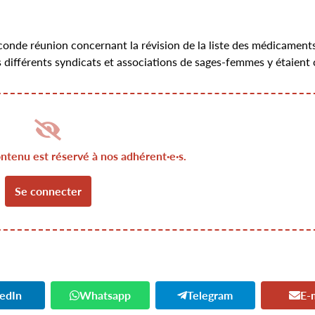
onde réunion concernant la révision de la liste des médicament
s différents syndicats et associations de sages-femmes y étaient 
ontenu est réservé à nos adhérent·e·s.
Se connecter
kedIn
Whatsapp
Telegram
E-