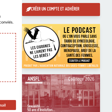
CRÉER UN COMPTE ET ADHÉRER
s
conviés.
mail