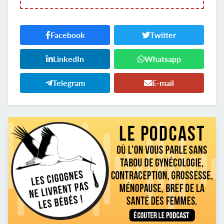
Facebook
Twitter
LinkedIn
Whatsapp
Telegram
E-mail