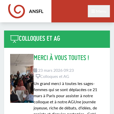
ANSFL
Menu
COLLOQUES ET AG
MERCI À VOUS TOUTES !
23 mars 2026 09:23
Colloques et AG
Un grand merci à toutes les sages-
femmes qui se sont déplacées ce 21
mars à Paris pour assister à notre
colloque et à notre AGUne journée
joyeuse, riche de débats, d'idées, de
projets et d'envies partagées. Coté