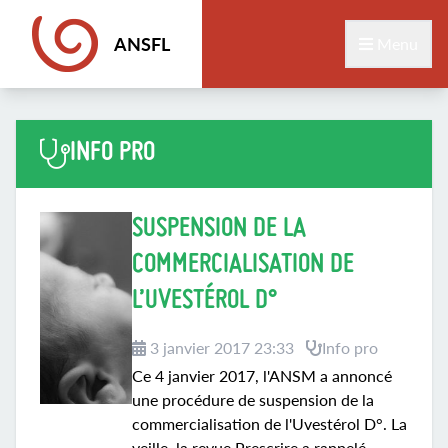
ANSFL
Menu
INFO PRO
SUSPENSION DE LA
COMMERCIALISATION DE
L’UVESTÉROL D°
3 janvier 2017 23:33
Info pro
Ce 4 janvier 2017, l'ANSM a annoncé
une procédure de suspension de la
commercialisation de l'Uvestérol D°. La
veille, la revue Prescrire a rappelé