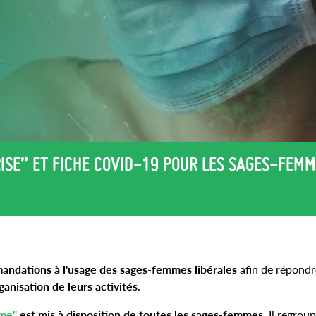
ISE” ET FICHE COVID-19 POUR LES SAGES-FEM
ndations à l'usage des sages-femmes libérales
afin de répondr
ganisation de leurs activités
.
mme"
est mis à disposition de toutes les sages-femmes.
Il regrou