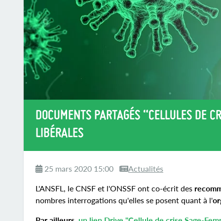
DOCUMENTS PARTAGÉS “CELLULES DE CR
LIBÉRALES
25 mars 2020 15:00
Actualités
L'ANSFL, le CNSF et l'ONSSF ont co-écrit des
recomma
nombres interrogations qu'elles se posent quant à l'
or
Par ailleurs,
un lien Drive "Cellule de crise Sage-Fe