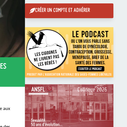
CRÉER UN COMPTE ET ADHÉRER
MES
e aux
pe des