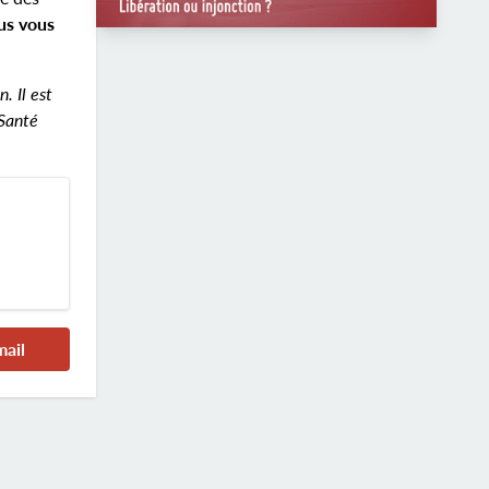
us vous
. Il est
 Santé
mail