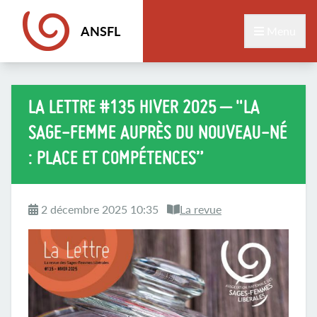
ANSFL
Menu
LA LETTRE #135 HIVER 2025 – "LA
SAGE-FEMME AUPRÈS DU NOUVEAU-NÉ
: PLACE ET COMPÉTENCES”
2 décembre 2025 10:35
La revue