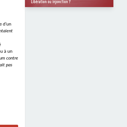
e d’un
entaient
é
ou à un
tum contre
ait pas