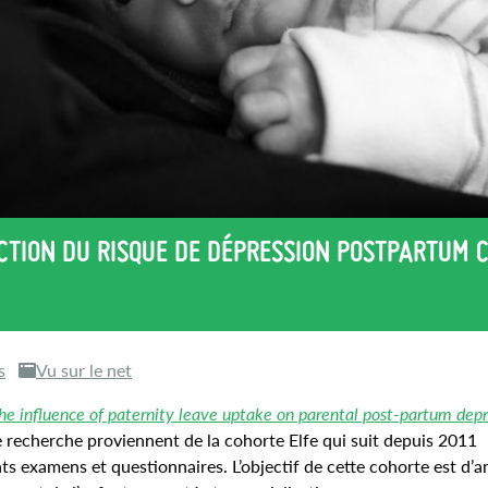
UCTION DU RISQUE DE DÉPRESSION POSTPARTUM 
s
Vu sur le net
he influence of paternity leave uptake on parental post-partum depr
te recherche proviennent de la cohorte Elfe qui suit depuis 2011
nts examens et questionnaires. L’objectif de cette cohorte est d’a