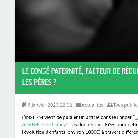
LE CONGÉ PATERNITÉ, FACTEUR DE RÉD
LES PÈRES ?
9 janvier 2023 22:02
Actualités
Tous public
L’INSERM vient de publier un article dans le Lancet
“
T
An ELFE cohort study
”
. Les données utilisées pour cet
l’évolution d’enfants (environ 18000) à travers différe