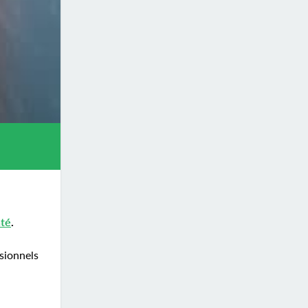
nté
.
ssionnels