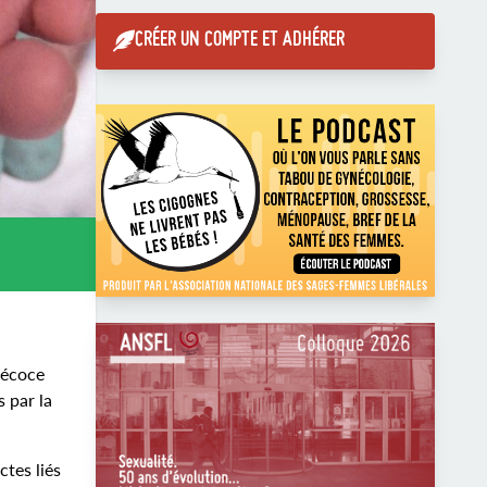
CRÉER UN COMPTE ET ADHÉRER
récoce
 par la
ctes liés