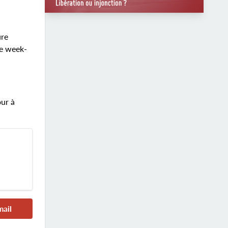
ure
de week-
our à
mail