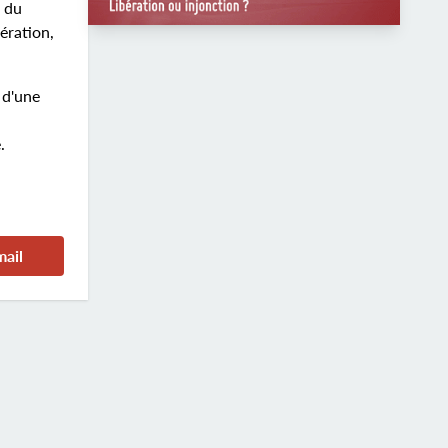
x du
ération,
 d'une
.
mail