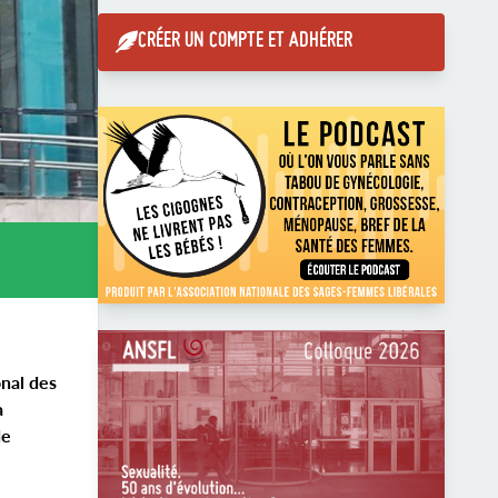
CRÉER UN COMPTE ET ADHÉRER
onal des
a
de