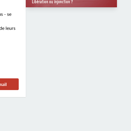
s - se
de leurs
mail