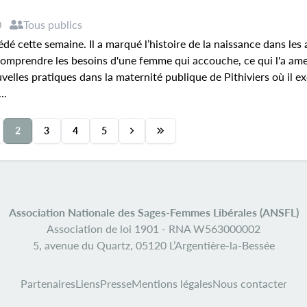
0
Tous publics
é cette semaine. Il a marqué l’histoire de la naissance dans les
comprendre les besoins d'une femme qui accouche, ce qui l'a am
elles pratiques dans la maternité publique de Pithiviers où il ex
..
2
3
4
5
Association Nationale des Sages-Femmes Libérales (ANSFL)
Association de loi 1901 -
RNA W563000002
5, avenue du Quartz,
05120 L’Argentière-la-Bessée
Partenaires
Liens
Presse
Mentions légales
Nous contacter