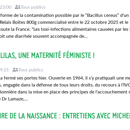
 23:00
Tous publics
nforme de la contamination possible par le “Bacillus cereus” d'un 
elais Boîtes 800g commercialisé entre le 22 octobre 2025 et le
te la France. "Les toxi-infections alimentaires causées par les 
soit une diarrhée souvent accompagnée de...
LILAS, UNE MATERNITÉ FÉMINISTE !
09:21
Tous publics
 a fermé ses portes hier. Ouverte en 1964, il s’y pratiquait une 
 engagée dans la défense de tous leurs droits, du recours à l’IVG
ionnière dans la mise en place des principes de l’accouchement 
 Dr Lamaze,...
OIRE DE LA NAISSANCE : ENTRETIENS AVEC MICHE