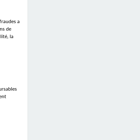
fraudes a
ns de
ité, la
ursables
ent