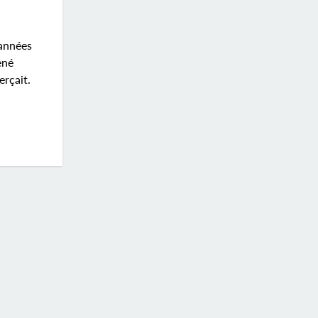
 années
ené
erçait.