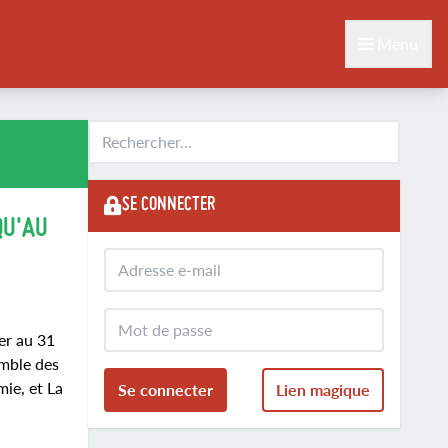
Menu
SE CONNECTER
QU'AU
er au 31
emble des
ie, et La
Se connecter
Lien magique