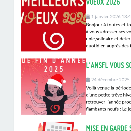
VOEUX 2026
1 janvier 2026 13:
Bonjour à toutes et to
à vous adresser ses v
unie,solidaire et det
quotidien auprès des fe
L'ANSFL VOUS S
24 décembre 2025
Voilà venue la période
d'une petite trêve hi
retrouver l’année pro
flambants neufs : Le j
MISE EN GARDE S