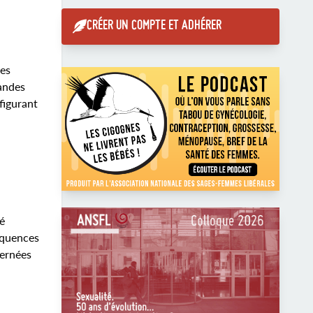
CRÉER UN COMPTE ET ADHÉRER
les
randes
 figurant
é
séquences
cernées