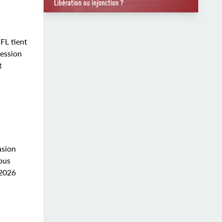
FL tient
fession
t
asion
ous
 2026