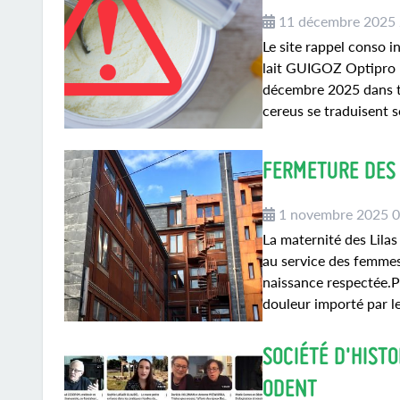
11 décembre 2025
Le site rappel conso i
lait GUIGOZ Optipro R
décembre 2025 dans tou
cereus se traduisent 
FERMETURE DES 
1 novembre 2025 
La maternité des Lilas
au service des femmes,
naissance respectée.P
douleur importé par le
SOCIÉTÉ D'HIST
ODENT