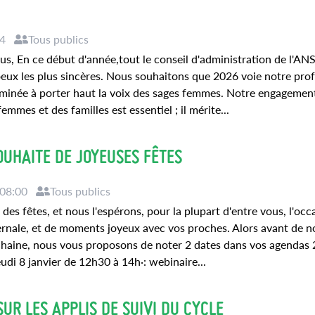
44
Tous publics
us, En ce début d'année,tout le conseil d'administration de l'ANS
oeux les plus sincères. Nous souhaitons que 2026 voie notre pro
erminée à porter haut la voix des sages femmes. Notre engagemen
mmes et des familles est essentiel ; il mérite...
OUHAITE DE JOYEUSES FÊTES
 08:00
Tous publics
 des fêtes, et nous l'espérons, pour la plupart d'entre vous, l'occ
vernale, et de moments joyeux avec vos proches. Alors avant de n
chaine, nous vous proposons de noter 2 dates dans vos agendas
eudi 8 janvier de 12h30 à 14h·: webinaire...
UR LES APPLIS DE SUIVI DU CYCLE