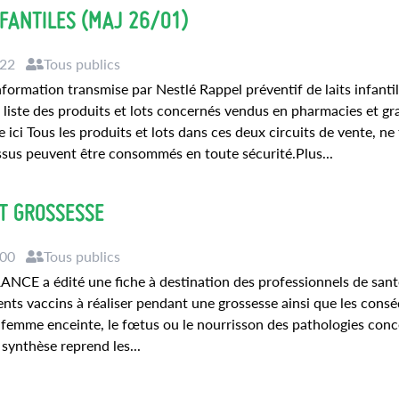
NFANTILES (MAJ 26/01)
:22
Tous publics
formation transmise par Nestlé Rappel préventif de laits infanti
liste des produits et lots concernés vendus en pharmacies et g
 ici Tous les produits et lots dans ces deux circuits de vente, ne
essus peuvent être consommés en toute sécurité.Plus...
T GROSSESSE
:00
Tous publics
E a édité une fiche à destination des professionnels de sant
rents vaccins à réaliser pendant une grossesse ainsi que les con
a femme enceinte, le fœtus ou le nourrisson des pathologies con
 synthèse reprend les...