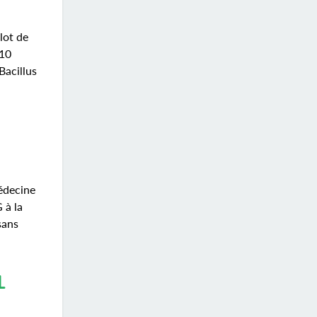
lot de
 10
Bacillus
médecine
 à la
sans
L