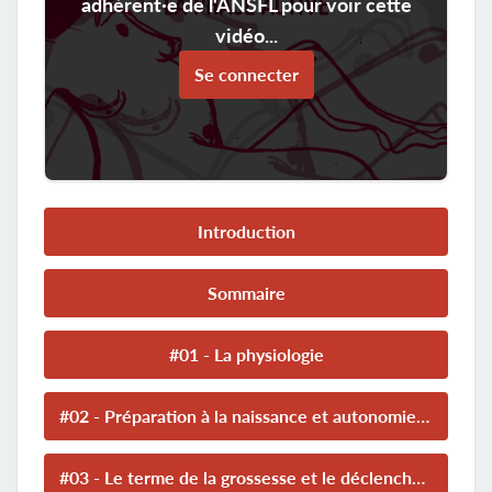
adhérent·e de l'ANSFL pour voir cette
vidéo...
Se connecter
Introduction
Sommaire
#01 - La physiologie
#02 - Préparation à la naissance et autonomie des femmes
#03 - Le terme de la grossesse et le déclenchement