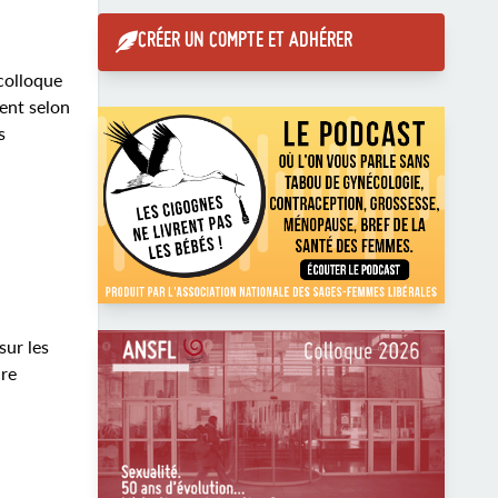
CRÉER UN COMPTE ET ADHÉRER
colloque
ent selon
s
sur les
dre