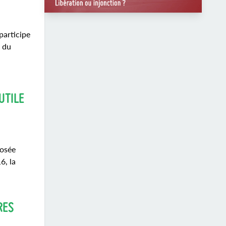
participe
e du
UTILE
posée
6, la
RES