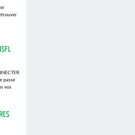
nir
etrouver
NSFL
CONNECTER
de passe
ns vos
RES