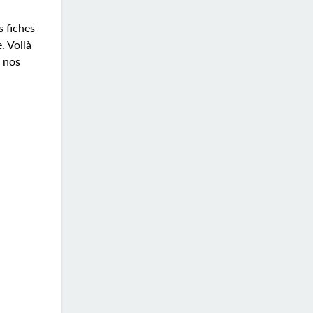
 fiches-
. Voilà
c nos