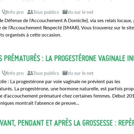
Info pro
Tous publics
Vu sur le net
e Défense de l'Accouchement A Domicile), via ses relais locaux, 
 de l’Accouchement Respecté (SMAR). Vous trouverez sur le sit
 organisés à cette occasion.
 PRÉMATURÉS : LA PROGESTÉRONE VAGINALE IN
Info pro
Tous publics
Vu sur le net
lie : La progestérone par voie vaginale ne prévient pas les
urés. La progestérone, une hormone naturelle, est parfois pro
que d'accouchement prématuré chez certaines femmes. Début 201
iniques montrait l'absence de preuve...
VANT, PENDANT ET APRÈS LA GROSSESSE : REPÈ