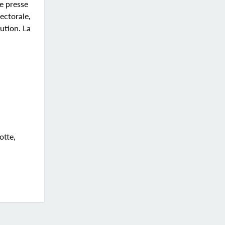
e presse
lectorale,
tution. La
otte,