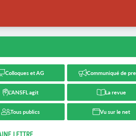
Colloques et AG
Communiqué de pre
L'ANSFL agit
La revue
Tous publics
Vu sur le net
AINE LETTRE…