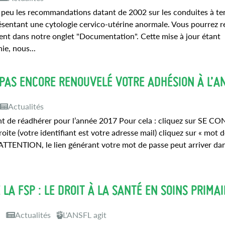
y a peu les recommandations datant de 2002 sur les conduites à te
entant une cytologie cervico-utérine anormale. Vous pourrez r
ment dans notre onglet "Documentation". Cette mise à jour étant
ie, nous...
 PAS ENCORE RENOUVELÉ VOTRE ADHÉSION À L’A
Actualités
nt de réadhérer pour l’année 2017 Pour cela : cliquez sur SE 
roite (votre identifiant est votre adresse mail) cliquez sur « mot 
as ATTENTION, le lien générant votre mot de passe peut arriver da
LA FSP : LE DROIT À LA SANTÉ EN SOINS PRIMAI
2
Actualités
L'ANSFL agit