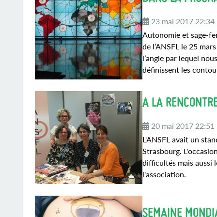
23 mai 2017 22:34
Autonomie et sage-fe
de l’ANSFL le 25 mars
l’angle par lequel nou
définissent les contour
A LA RENCONTR
20 mai 2017 22:51
L'ANSFL avait un stan
Strasbourg. L'occasio
difficultés mais aussi
l'association.
SEMAINE MONDI